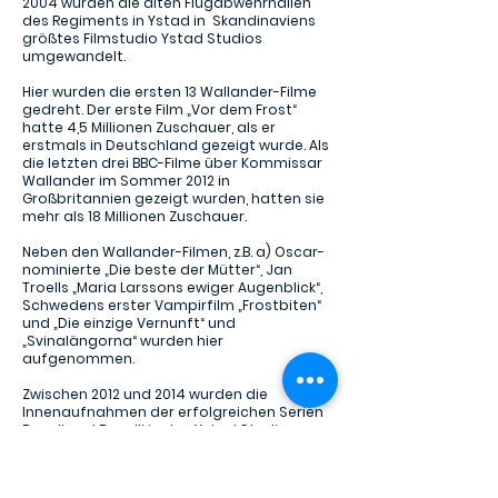
2004 wurden die alten Flugabwehrhallen
des Regiments in Ystad in Skandinaviens
größtes Filmstudio Ystad Studios
umgewandelt.
Hier wurden die ersten 13 Wallander-Filme
gedreht. Der erste Film „Vor dem Frost“
hatte 4,5 Millionen Zuschauer, als er
erstmals in Deutschland gezeigt wurde. Als
die letzten drei BBC-Filme über Kommissar
Wallander im Sommer 2012 in
Großbritannien gezeigt wurden, hatten sie
mehr als 18 Millionen Zuschauer.
Neben den Wallander-Filmen, z.B. a) Oscar-
nominierte „Die beste der Mütter“, Jan
Troells „Maria Larssons ewiger Augenblick“,
Schwedens erster Vampirfilm „Frostbiten“
und „Die einzige Vernunft“ und
„Svinalängorna“ wurden hier
aufgenommen.
Zwischen 2012 und 2014 wurden die
Innenaufnahmen der erfolgreichen Serien
Bron II und Bron III in den Ystad Studios
aufgenommen.
Die vollständige Liste der in Ystad